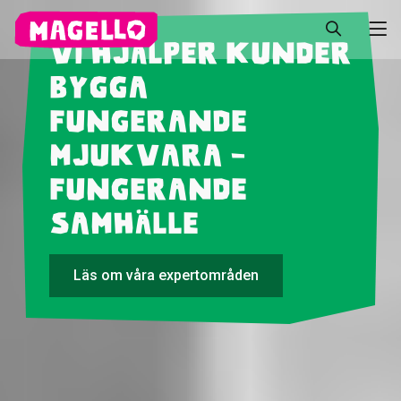
Vi hjälper kunder
bygga
Fungerande
mjukvara -
Fungerande
samhälle
Läs om våra expertområden