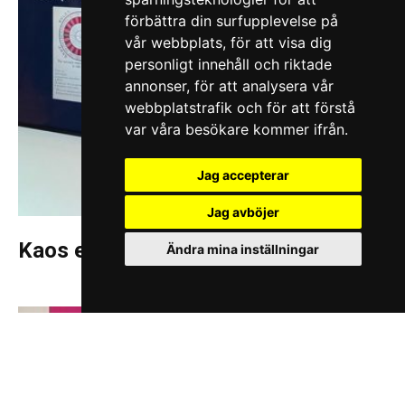
förbättra din surfupplevelse på
vår webbplats, för att visa dig
personligt innehåll och riktade
annonser, för att analysera vår
webbplatstrafik och för att förstå
var våra besökare kommer ifrån.
Jag accepterar
Jag avböjer
Kaos eller ordnat kaos, det är frågan
Ändra mina inställningar